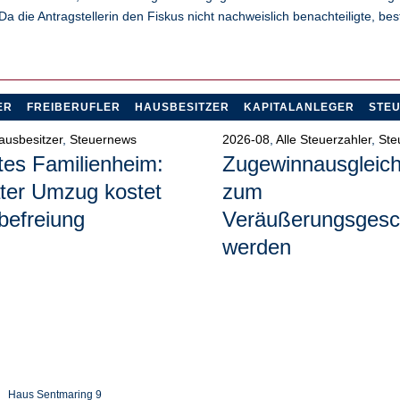
a die Antragstellerin den Fiskus nicht nachweislich benachteiligte, bes
ER
FREIBERUFLER
HAUSBESITZER
KAPITALANLEGER
STE
ausbesitzer
,
Steuernews
2026-08
,
Alle Steuerzahler
,
Ste
tes Familienheim:
Zugewinnausgleic
ter Umzug kostet
zum
befreiung
Veräußerungsgesc
werden
Haus Sentmaring 9