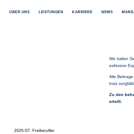
ÜBER UNS
LEISTUNGEN
KARRIERE
NEWS
MAND
Wir halten S
exklusive Ex
Alle Beitrag
trotz sorgfä
Zu den beha
erteilt.
Alle anzeigen
2025-07
,
Freiberufler